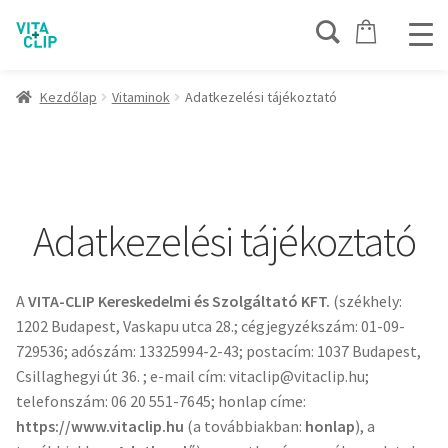
Kezdőlap
Vitaminok
Adatkezelési tájékoztató
Adatkezelési tájékoztató
A
VITA-CLIP Kereskedelmi és Szolgáltató KFT.
(székhely:
1202 Budapest, Vaskapu utca 28.; cégjegyzékszám: 01-09-
729536; adószám: 13325994-2-43; postacím: 1037 Budapest,
Csillaghegyi út 36. ; e-mail cím: vitaclip@vitaclip.hu;
telefonszám: 06 20 551-7645; honlap címe:
https://www.vitaclip.hu
(a továbbiakban:
honlap
), a