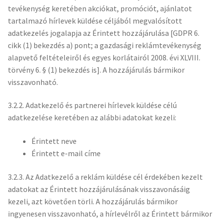
tevékenység keretében akciókat, promóciót, ajánlatot
tartalmazó hírlevek küldése céljából megvalósított
adatkezelés jogalapja az Érintett hozzájárulása [GDPR 6.
cikk (1) bekezdés a) pont; a gazdasági reklámtevékenység
alapvető feltételeiről és egyes korlátairól 2008. évi XLVIII.
törvény 6. § (1) bekezdés is]. A hozzájárulás bármikor
visszavonható.
3.2.2. Adatkezelő és partnerei hírlevek küldése célú
adatkezelése keretében az alábbi adatokat kezeli:
Érintett neve
Érintett e-mail címe
3.2.3. Az Adatkezelő a reklám küldése cél érdekében kezelt
adatokat az Érintett hozzájárulásának visszavonásáig
kezeli, azt követően törli. A hozzájárulás bármikor
ingyenesen visszavonható, a hírlevélről az Érintett bármikor