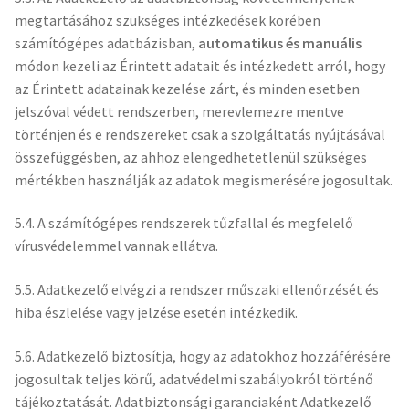
megtartásához szükséges intézkedések körében
számítógépes adatbázisban,
automatikus és manuális
módon kezeli az Érintett adatait és intézkedett arról, hogy
az Érintett adatainak kezelése zárt, és minden esetben
jelszóval védett rendszerben, merevlemezre mentve
történjen és e rendszereket csak a szolgáltatás nyújtásával
összefüggésben, az ahhoz elengedhetetlenül szükséges
mértékben használják az adatok megismerésére jogosultak.
5.4. A számítógépes rendszerek tűzfallal és megfelelő
vírusvédelemmel vannak ellátva.
5.5. Adatkezelő elvégzi a rendszer műszaki ellenőrzését és
hiba észlelése vagy jelzése esetén intézkedik.
5.6. Adatkezelő biztosítja, hogy az adatokhoz hozzáférésére
jogosultak teljes körű, adatvédelmi szabályokról történő
tájékoztatását. Adatbiztonsági garanciaként Adatkezelő