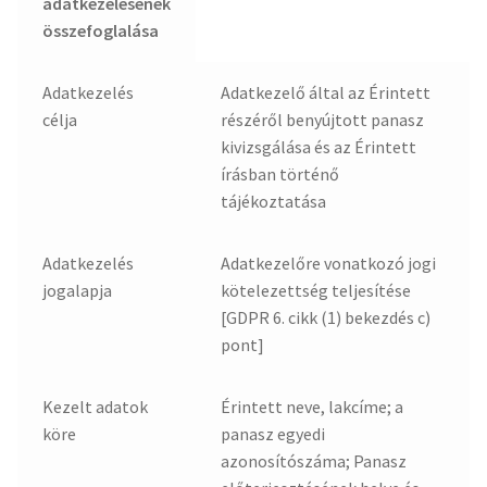
adatkezelésének
összefoglalása
Adatkezelés
Adatkezelő által az Érintett
célja
részéről benyújtott panasz
kivizsgálása és az Érintett
írásban történő
tájékoztatása
Adatkezelés
Adatkezelőre vonatkozó jogi
jogalapja
kötelezettség teljesítése
[GDPR 6. cikk (1) bekezdés c)
pont]
Kezelt adatok
Érintett neve, lakcíme; a
köre
panasz egyedi
azonosítószáma; Panasz