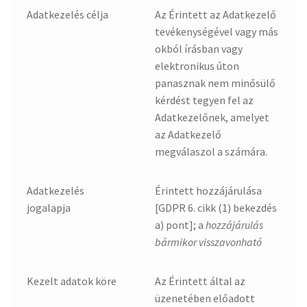
Adatkezelés célja
Az Érintett az Adatkezelő
tevékenységével vagy más
okból írásban vagy
elektronikus úton
panasznak nem minősülő
kérdést tegyen fel az
Adatkezelőnek, amelyet
az Adatkezelő
megválaszol a számára.
Adatkezelés
Érintett hozzájárulása
jogalapja
[GDPR 6. cikk (1) bekezdés
a) pont]; a
hozzájárulás
bármikor visszavonható
Kezelt adatok köre
Az Érintett által az
üzenetében előadott