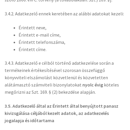
3.4.2. Adatkezelő ennek keretében az alábbi adatokat kezeli:
Érintett neve,
Érintett e-mail címe,
Érintett telefonszáma,
Érintett címe.
3.4.3. Adatkezelő e célból történő adatkezelése során a
termékeinek értékesítésével szorosan összefüggő
könyvviteli elszámolást közvetlenül és közvetetten
alátámasztó számviteli bizonylatokat
nyolc évig
köteles
megőrizni az Szt. 169. § (2) bekezdése alapján.
3.5. Adatkezelő által az Érintett által benyújtott panasz
kivizsgálása céljából kezelt adatok
, az adatkezelés
jogalapja és időtartama