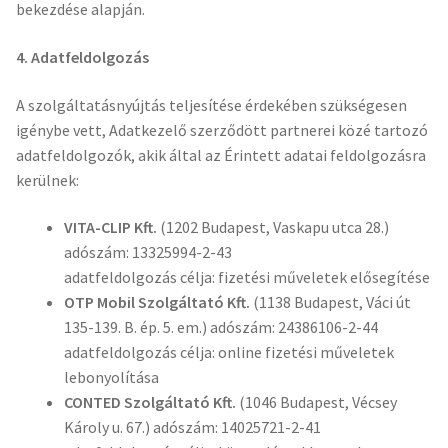
bekezdése alapján.
4. Adatfeldolgozás
A szolgáltatásnyújtás teljesítése érdekében szükségesen
igénybe vett, Adatkezelő szerződött partnerei közé tartozó
adatfeldolgozók, akik által az Érintett adatai feldolgozásra
kerülnek:
VITA-CLIP Kft.
(1202 Budapest, Vaskapu utca 28.)
adószám: 13325994-2-43
adatfeldolgozás célja: fizetési műveletek elősegítése
OTP Mobil Szolgáltató Kft.
(1138 Budapest, Váci út
135-139. B. ép. 5. em.) adószám: 24386106-2-44
adatfeldolgozás célja: online fizetési műveletek
lebonyolítása
CONTED Szolgáltató Kft.
(1046 Budapest, Vécsey
Károly u. 67.) adószám: 14025721-2-41