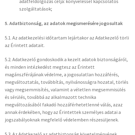
adatfeldolgozás célja: könyveléssel kapcsolatos
szolgáltatások;
5. Adatbiztonság, az adatok megismerésére jogosultak
5.1. Az adatkezelési időtartam lejártakor az Adatkezelő törli
az Érintett adatait.
5.2. Adatkezelő gondoskodik a kezelt adatok biztonságáról,
és minden intézkedést megtesz az Érintett
magánszférájának védelme, a jogosulatlan hozzáférés,
megváltoztatás, továbbítás, nyilvánosságra hozatal, törlés
vagy megsemmisítés, valamint a véletlen megsemmisülés
és sérülés, továbbá az alkalmazott technika
megváltozásából fakadó hozzáférhetetlenné válás, azaz
annak érdekében, hogy az Érintettek személyes adatai a
jogszabályoknak megfelelő védelemben részesüljenek.
5.3. Az Adatkezelő az adatbiztonság követelményének