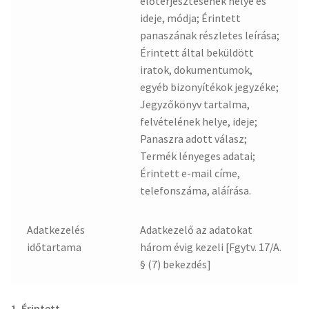
előterjesztésének helye és
ideje, módja; Érintett
panaszának részletes leírása;
Érintett által beküldött
iratok, dokumentumok,
egyéb bizonyítékok jegyzéke;
Jegyzőkönyv tartalma,
felvételének helye, ideje;
Panaszra adott válasz;
Termék lényeges adatai;
Érintett e-mail címe,
telefonszáma, aláírása.
Adatkezelés
Adatkezelő az adatokat
időtartama
három évig kezeli [Fgytv. 17/A.
§ (7) bekezdés]
1. Érintett