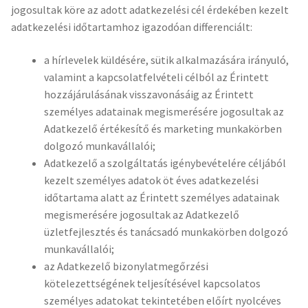
jogosultak köre az adott adatkezelési cél érdekében kezelt
adatkezelési időtartamhoz igazodóan differenciált:
a hírlevelek küldésére, sütik alkalmazására irányuló,
valamint a kapcsolatfelvételi célból az Érintett
hozzájárulásának visszavonásáig az Érintett
személyes adatainak megismerésére jogosultak az
Adatkezelő értékesítő és marketing munkakörben
dolgozó munkavállalói;
Adatkezelő a szolgáltatás igénybevételére céljából
kezelt személyes adatok öt éves adatkezelési
időtartama alatt az Érintett személyes adatainak
megismerésére jogosultak az Adatkezelő
üzletfejlesztés és tanácsadó munkakörben dolgozó
munkavállalói;
az Adatkezelő bizonylatmegőrzési
kötelezettségének teljesítésével kapcsolatos
személyes adatokat tekintetében előírt nyolcéves