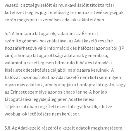
vezetői tisztségviselőit és munkavállalóit titoktartási
kötelezettség és jogi felelősség terheli az e tevékenységük
során megismert személyes adatok tekintetében.
5.7. A honlapra látogatók, valamint az Érintett
számítógépének használatával az Adatkezelő részére
hozzáférhetővé váló információk és hálózati azonosítói (IP
cím) a honlap látogatottsági adatainak generálása,
valamint az esetlegesen felmerülő hibák és támadási
kísérletek detektálása céljából naplózásra kerülnek. A
hálózati azonosítókat az Adatkezelő nem köti semmilyen
olyan más adathoz, amely alapján a honlapra látogató, vagy
az Érintett személye azonosítható lenne. A honlap
látogatásával egyidejűleg jelen Adatkezelési
Tájékoztatóban rögzítetteken túl egyéb sütik, illetve
webbug-ok letöltésére nem kerül sor.
5.8. Az Adatkezelő részéről a kezelt adatok megismerésére