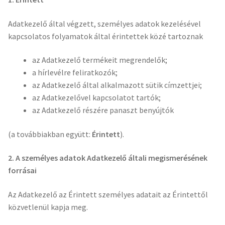
Adatkezelő által végzett, személyes adatok kezelésével
kapcsolatos folyamatok által érintettek közé tartoznak
az Adatkezelő termékeit megrendelők;
a hírlevélre feliratkozók;
az Adatkezelő által alkalmazott sütik címzettjei;
az Adatkezelővel kapcsolatot tartók;
az Adatkezelő részére panaszt benyújtók
(a továbbiakban együtt:
Érintett
).
2. A személyes adatok Adatkezelő általi megismerésének
forrásai
Az Adatkezelő az Érintett személyes adatait az Érintettől
közvetlenül kapja meg.