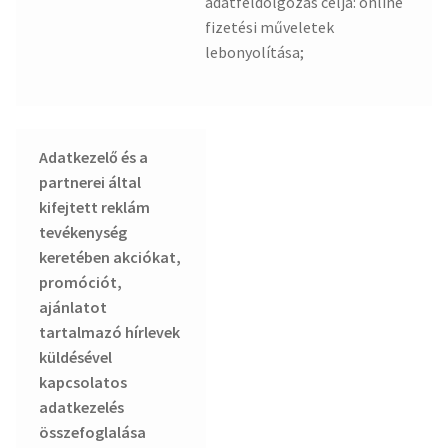
adatfeldolgozás célja: online
fizetési műveletek
lebonyolítása;
Adatkezelő és a
partnerei által
kifejtett reklám
tevékenység
keretében akciókat,
promóciót,
ajánlatot
tartalmazó hírlevek
küldésével
kapcsolatos
adatkezelés
összefoglalása