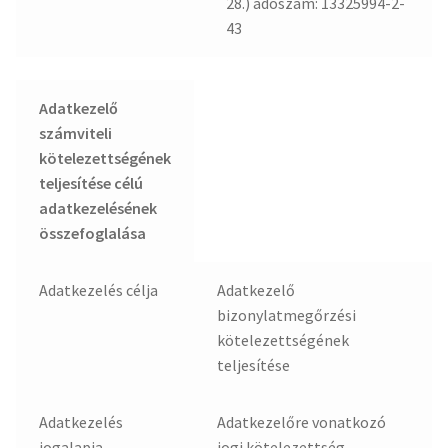
28.) adószám: 13325994-2-
43
Adatkezelő
számviteli
kötelezettségének
teljesítése célú
adatkezelésének
összefoglalása
Adatkezelés célja
Adatkezelő
bizonylatmegőrzési
kötelezettségének
teljesítése
Adatkezelés
Adatkezelőre vonatkozó
jogalapja
jogi kötelezettség