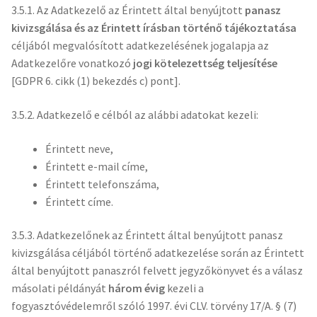
3.5.1. Az Adatkezelő az Érintett által benyújtott
panasz
kivizsgálása
és az Érintett írásban történő tájékoztatása
céljából megvalósított adatkezelésének jogalapja az
Adatkezelőre vonatkozó
jogi kötelezettség teljesítés
e
[GDPR 6. cikk (1) bekezdés c) pont].
3.5.2. Adatkezelő e célból az alábbi adatokat kezeli:
Érintett neve,
Érintett e-mail címe,
Érintett telefonszáma,
Érintett címe.
3.5.3. Adatkezelőnek az Érintett által benyújtott panasz
kivizsgálása céljából történő adatkezelése során az Érintett
által benyújtott panaszról felvett jegyzőkönyvet és a válasz
másolati példányát
három évig
kezeli a
fogyasztóvédelemről szóló 1997. évi CLV. törvény 17/A. § (7)