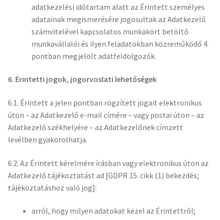
adatkezelési időtartam alatt az Érintett személyes
adatainak megismerésére jogosultak az Adatkezelő
számvitelével kapcsolatos munkakört betöltő
munkavállalói és ilyen feladatokban közreműködő 4.
pontban megjelölt adatfeldolgozók.
6. Érintetti jogok, jogorvoslati lehetőségek
6.1. Érintett a jelen pontban rögzített jogait elektronikus
úton – az Adatkezelő e-mail címére – vagy postai úton – az
Adatkezelő székhelyére – az Adatkezelőnek címzett
levélben gyakorolhatja.
6.2. Az Érintett kérelmére írásban vagy elektronikus úton az
Adatkezelő tájékoztatást ad [GDPR 15. cikk (1) bekezdés;
tájékoztatáshoz való jog]:
arról, hogy milyen adatokat kezel az Érintettről;