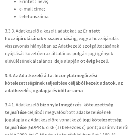
Érintett neve;
e-mail címe;
telefonszáma.
3.3.3. Adatkezelő a kezelt adatokat az
Érintett
hozzájárulásának visszavonásáig
, vagy a hozzájárulás
visszavonás hiányában az Adatkezelő szolgáltatásának
nyújtását követően az általános polgári jogi igények
elévülésének általános ideje alapján
öt évig
kezeli.
3.4. Az Adatkezelő által
bizonylatmegőrzési
kötelezettségének teljesítése céljából kezelt adatok, az
adatkezelés jogalapja és időtartama
3.4.1. Adatkezelő
bizonylatmegőrzési kötelezettség
teljesítése
céljából megvalósított adatkezelésének
jogalapja az Adatkezelőre vonatkozó
jogi kötelezettség
teljesítése
[GDPR 6. cikk (1) bekezdés c) pont; a számvitelről
szóló 2000. évi C. törvény (a továbbiakban: Szt.) 169. §].