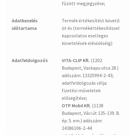
fűzött megjegyzése;
Adatkezelés
Termék értékesítést követő
időtartama
öt év (termékértékesítéssel
kapcsolatos esetleges
követelések elévüléséig)
Adatfeldolgozó
k
VITA-CLIP Kft.
(1202
Budapest, Vaskapu utca 28.)
adószám: 13325994-2-43;
adatfeldolgozás célja:
fizetési műveletek
elősegítése;
OTP Mobil Kft.
(1138
Budapest, Váci út 135-139. B.
ép. 5. em.) adószám:
24386106-2-44