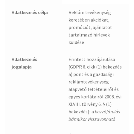
Adatkezelés célja
Reklám tevékenység
keretében akciókat,
promóciót, ajánlatot
tartalmazó hírlevek
küldése
Adatkezelés
Érintett hozzájárulása
jogalapja
[GDPR 6. cikk (1) bekezdés
a) pont és a gazdasági
reklámtevékenység
alapvető feltételeiről és
egyes korlátairól 2008. évi
XLVIII. törvény 6. § (1)
bekezdés]; a
hozzájárulás
bármikor visszavonható