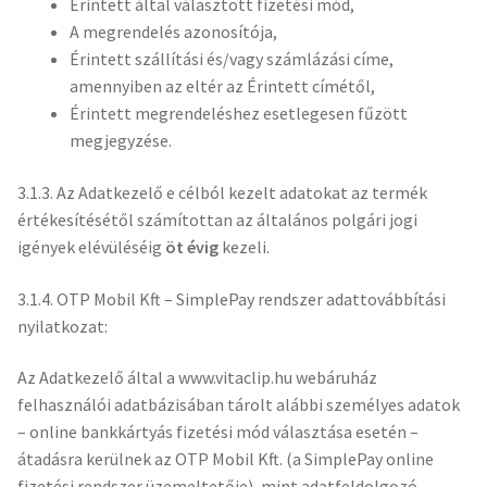
Érintett által választott fizetési mód,
A megrendelés azonosítója,
Érintett szállítási és/vagy számlázási címe,
amennyiben az eltér az Érintett címétől,
Érintett megrendeléshez esetlegesen fűzött
megjegyzése.
3.1.3. Az Adatkezelő e célból kezelt adatokat az termék
értékesítésétől számítottan az általános polgári jogi
igények elévüléséig
öt évig
kezeli.
3.1.4. OTP Mobil Kft – SimplePay rendszer adattovábbítási
nyilatkozat:
Az Adatkezelő által a www.vitaclip.hu webáruház
felhasználói adatbázisában tárolt alábbi személyes adatok
– online bankkártyás fizetési mód választása esetén –
átadásra kerülnek az OTP Mobil Kft. (a SimplePay online
fizetési rendszer üzemeltetője), mint adatfeldolgozó