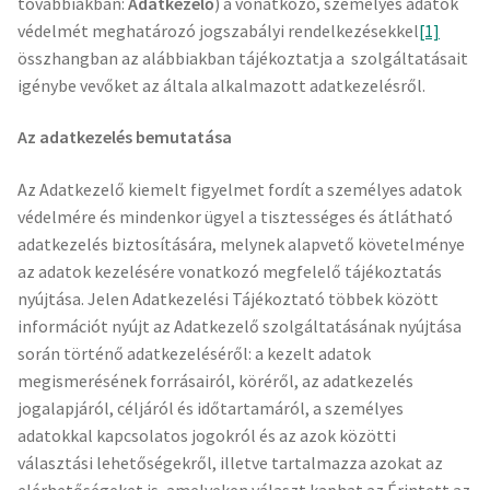
továbbiakban:
Adatkezelő
) a vonatkozó, személyes adatok
védelmét meghatározó jogszabályi rendelkezésekkel
[1]
összhangban az alábbiakban tájékoztatja a szolgáltatásait
igénybe vevőket az általa alkalmazott adatkezelésről.
Az adatkezelés bemutatása
Az Adatkezelő kiemelt figyelmet fordít a személyes adatok
védelmére és mindenkor ügyel a tisztességes és átlátható
adatkezelés biztosítására, melynek alapvető követelménye
az adatok kezelésére vonatkozó megfelelő tájékoztatás
nyújtása. Jelen Adatkezelési Tájékoztató
többek között
információt nyújt az Adatkezelő szolgáltatásának nyújtása
során történő adatkezeléséről: a kezelt adatok
megismerésének forrásairól, köréről, az adatkezelés
jogalapjáról, céljáról és időtartamáról, a személyes
adatokkal kapcsolatos jogokról és az azok közötti
választási lehetőségekről, illetve tartalmazza azokat az
elérhetőségeket is, amelyeken választ kaphat az Érintett az