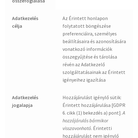
összefoglalása
Adatkezelés
Az Érintett honlapon
célja
folytatott böngészése
preferenciáira, személyes
beállításaira és azonosítására
vonatkozó információk
összegyűjtése és tárolása
révén az Adatkezelő
szolgáltatásainak az Érintett
igényeihez igazítása
Adatkezelés
Hozzájárulást igénylő sütik:
jogalapja
Érintett hozzájárulása [GDPR
6. cikk (1) bekezdés a) pont].
A
hozzájárulás bármikor
visszavonható.
Érintetti
hozzájárulást nem igénylő