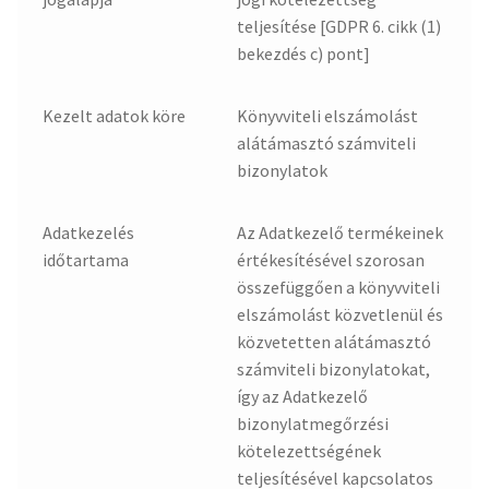
teljesítése [GDPR 6. cikk (1)
bekezdés c) pont]
Kezelt adatok köre
Könyvviteli elszámolást
alátámasztó számviteli
bizonylatok
Adatkezelés
Az Adatkezelő termékeinek
időtartama
értékesítésével szorosan
összefüggően a könyvviteli
elszámolást közvetlenül és
közvetetten alátámasztó
számviteli bizonylatokat,
így az Adatkezelő
bizonylatmegőrzési
kötelezettségének
teljesítésével kapcsolatos