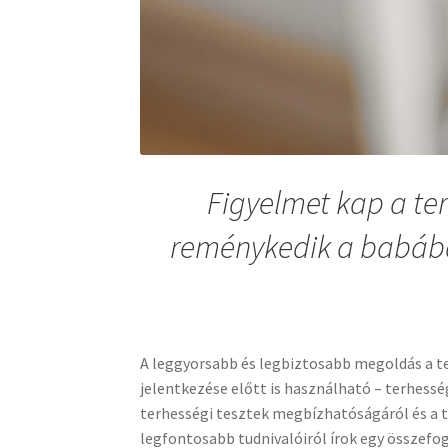
Figyelmet kap a te
reménykedik a babába
A leggyorsabb és legbiztosabb megoldás a t
jelentkezése előtt is használható – terhesség
terhességi tesztek megbízhatóságáról és a 
legfontosabb tudnivalóiról írok egy összefog