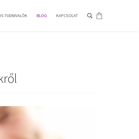
S TUDNIVALÓK
BLOG
KAPCSOLAT
kről