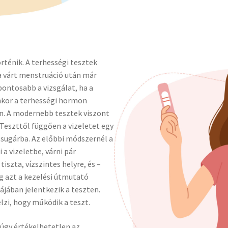
rténik. A terhességi tesztek
a várt menstruáció után már
pontosabb a vizsgálat, ha a
enkor a terhességi hormon
n. A modernebb tesztek viszont
Teszttől függően a vizeletet egy
etsugárba. Az előbbi módszernél a
 a vizeletbe, várni pár
iszta, vízszintes helyre, és –
g azt a kezelési útmutató
ájában jelentkezik a teszten.
lzi, hogy működik a teszt.
 úgy értékelhetetlen az