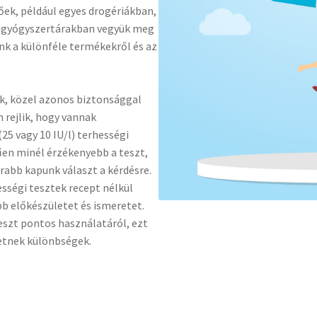
ek, például egyes drogériákban,
y gyógyszertárakban vegyük meg
nk a különféle termékekről és az
k, közel azonos biztonsággal
 rejlik, hogy vannak
25 vagy 10 IU/l) terhességi
űen minél érzékenyebb a teszt,
abb kapunk választ a kérdésre.
ességi tesztek recept nélkül
b előkészületet és ismeretet.
eszt pontos használatáról, ezt
etnek különbségek.