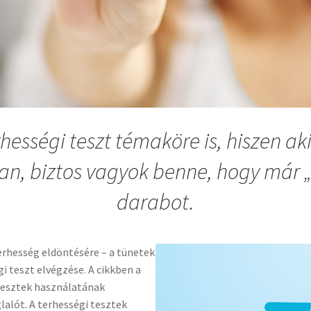
rhességi teszt témaköre is, hiszen 
n, biztos vagyok benne, hogy már „
darabot.
erhesség eldöntésére – a tünetek
i teszt elvégzése. A cikkben a
tesztek használatának
lalót. A terhességi tesztek