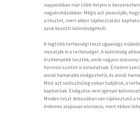
napjainkban már több helyen is beszerezhető
nagyáruházakban. Mégis azt javasolják, hog
a tesztet, mert akkor tájékoztatást kaphatu
azok közötti különbségekről.
A legtöbb terhességi teszt ugyanúgy működi
mutatják ki a terhességet. A különbség abban
érzékenyebb tesztek, amik nagyon alacsony (
hormon szintet is kimutatnak. Értelem szer
annál hamarabb elvégezhető, és annál hamar
Mint azt valószínűleg sokan tudjátok, a terh
kaphatóak. Elvégzése nem igényel különöseb
Minden teszt dobozában van tájékoztató a t
érdemes alaposan elolvasni, mert ebben leh