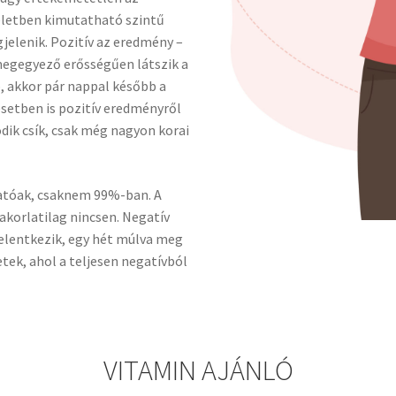
eletben kimutatható szintű
jelenik. Pozitív az eredmény –
megegyező erősségűen látszik a
b, akkor pár nappal később a
esetben is pozitív eredményről
ik csík, csak még nagyon korai
atóak, csaknem 99%-ban. A
akorlatilag nincsen. Negatív
elentkezik, egy hét múlva meg
etek, ahol a teljesen negatívból
VITAMIN AJÁNLÓ