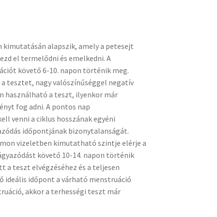
 kimutatásán alapszik, amely a petesejt
zd el termelődni és emelkedni. A
ációt követő 6-10. napon történik meg.
a tesztet, nagy valószínűséggel negatív
n használható a teszt, ilyenkor már
nyt fog adni. A pontos nap
l venni a ciklus hosszának egyéni
yazódás időpontjának bizonytalanságát.
rmon vizeletben kimutatható szintje elérje a
ágyazódást követő 10-14. napon történik
t a teszt elvégzéséhez és a teljesen
 ideális időpont a várható menstruáció
ruáció, akkor a terhességi teszt már