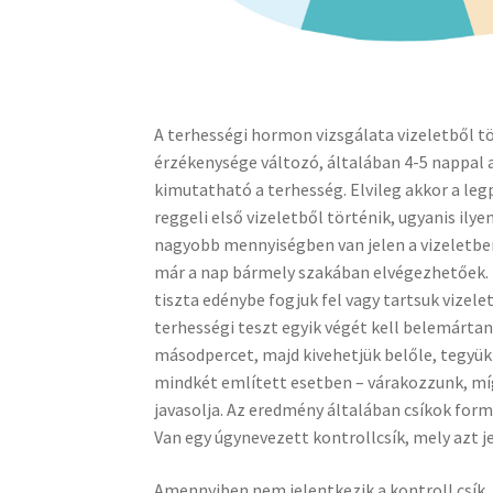
A terhességi hormon vizsgálata vizeletből tö
érzékenysége változó, általában 4-5 nappal 
kimutatható a terhesség. Elvileg akkor a leg
reggeli első vizeletből történik, ugyanis ily
nagyobb mennyiségben van jelen a vizeletbe
már a nap bármely szakában elvégezhetőek. 
tiszta edénybe fogjuk fel vagy tartsuk vizel
terhességi teszt egyik végét kell belemártani
másodpercet, majd kivehetjük belőle, tegyük t
mindkét említett esetben – várakozzunk, mí
javasolja. Az eredmény általában csíkok form
Van egy úgynevezett kontrollcsík, mely azt je
Amennyiben nem jelentkezik a kontroll csík,