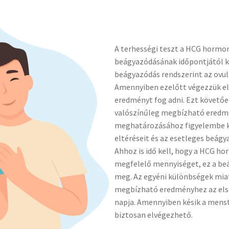
A terhességi teszt a HCG hormon
beágyazódásának időpontjától ke
beágyazódás rendszerint az ovul
Amennyiben ezelőtt végezzük el 
eredményt fog adni. Ezt követőe
valószínűleg megbízható eredmé
meghatározásához figyelembe kel
eltéréseit és az esetleges beág
Ahhoz is idő kell, hogy a HCG ho
megfelelő mennyiséget, ez a be
meg. Az egyéni különbségek miat
megbízható eredményhez az első
napja. Amennyiben késik a menst
biztosan elvégezhető.