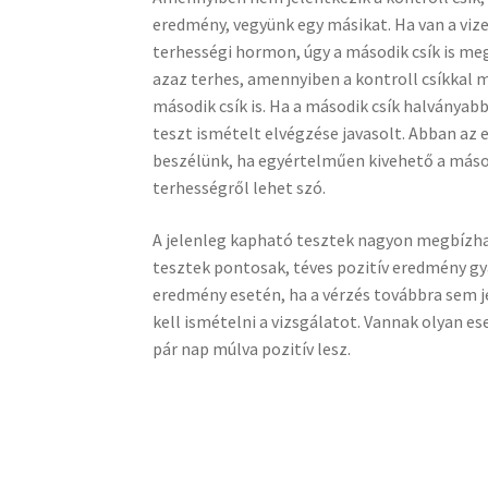
eredmény, vegyünk egy másikat. Ha van a viz
terhességi hormon, úgy a második csík is meg
azaz terhes, amennyiben a kontroll csíkkal 
második csík is. Ha a második csík halványab
teszt ismételt elvégzése javasolt. Abban az 
beszélünk, ha egyértelműen kivehető a másod
terhességről lehet szó.
A jelenleg kapható tesztek nagyon megbízh
tesztek pontosak, téves pozitív eredmény gy
eredmény esetén, ha a vérzés továbbra sem j
kell ismételni a vizsgálatot. Vannak olyan es
pár nap múlva pozitív lesz.