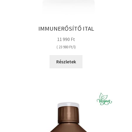
IMMUNERŐSÍTŐ ITAL
11 990
Ft
(
23 980
Ft
/
l
Részletek